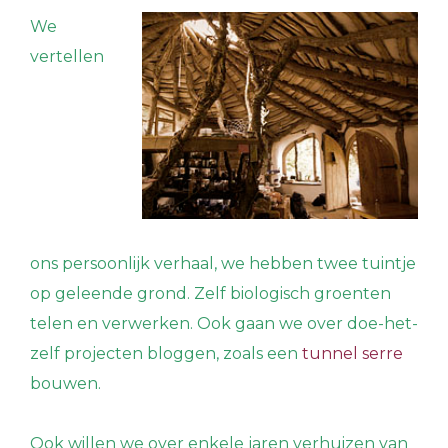
We
vertellen
ons persoonlijk verhaal, we hebben twee tuintje
op geleende grond. Zelf biologisch groenten
telen en verwerken
. Ook gaan we over doe-het-
zelf projecten bloggen, zoals een
tunnel serre
bouwen.
Ook willen we over enkele jaren verhuizen van