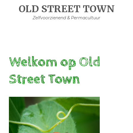
Skip
OLD STREET TOWN
to
Zelfvoorzienend & Permacultuur
content
Welkom op Old
Street Town